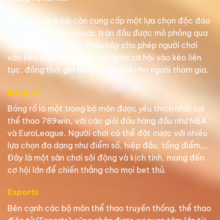
Ngoài ra, nhà cái còn cung cấp một lựa chọn độc đáo
với bóng đá ảo, nơi các trận đấu được mô phỏng qua
công nghệ máy tính. Điều này cho phép người chơi
vào kèo bất kỳ lúc nào, mang lại cơ hội vào kèo liên
tục, đồng thời gia tăng sự tiện lợi cho người tham gia.
Bóng rổ
Bóng rổ là một trong bộ môn được yêu thích nhất tại
thể thao 789win, với các giải đấu hàng đầu như NBA
và EuroLeague. Người chơi có thể đặt cược với nhiều
lựa chọn đa dạng như điểm số, hiệp đấu, tổng điểm,…
Đây là một sân chơi sôi động và kịch tính, mang đến
cơ hội lớn để chiến thắng cho mọi bet thủ.
Esports
Bên cạnh các bộ môn thể thao truyền thống, thể thao