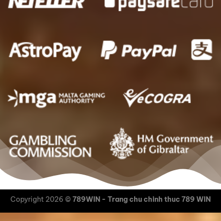
Copyright 2026 ©
789WIN - Trang chu chinh thuc 789 WIN