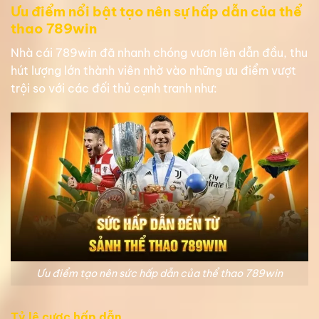
Ưu điểm nổi bật tạo nên sự hấp dẫn của thể
thao 789win
Nhà cái 789win đã nhanh chóng vươn lên dẫn đầu, thu
hút lượng lớn thành viên nhờ vào những ưu điểm vượt
trội so với các đối thủ cạnh tranh như:
Ưu điểm tạo nên sức hấp dẫn của thể thao 789win
Tỷ lệ cược hấp dẫn