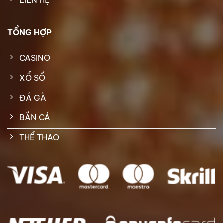
LIÊN HỆ
TỔNG HỢP
CASINO
XỔ SỐ
ĐÁ GÀ
BẮN CÁ
THỂ THAO